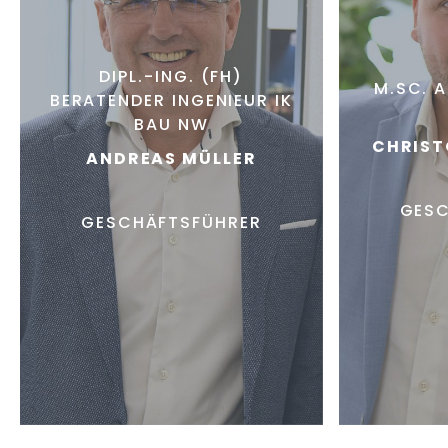
DIPL.-ING. (FH)
M.SC. 
BERATENDER INGENIEUR IK
BAU NW
CHRIST
ANDREAS MÜLLER
GESC
GESCHÄFTSFÜHRER